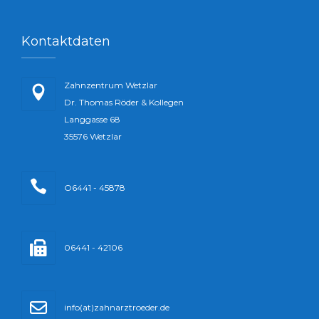
Kontaktdaten
Zahnzentrum Wetzlar
Dr. Thomas Röder & Kollegen
Langgasse 68
35576 Wetzlar
O6441 - 45878
06441 - 42106
info(at)zahnarztroeder.de