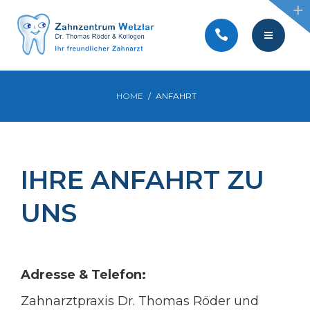
BEHANDLUNGEN
SERVICE
KONTAKT
TEAM
HOME
ANFAHRT
AKTUELLES
PRAXIS
VIDEOS
BEHANDLUNGEN
IHRE ANFAHRT ZU
SERVICE
UNS
KONTAKT
AKTUELLES
Adresse & Telefon:
VIDEOS
Zahnarztpraxis Dr. Thomas Röder und