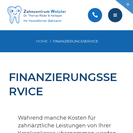
BEHANDLUNGEN
SERVICE
KONTAKT
TEAM
HOME
FINANZIERUNGSSERVICE
AKTUELLES
PRAXIS
VIDEOS
BEHANDLUNGEN
FINANZIERUNGSSE
SERVICE
RVICE
KONTAKT
AKTUELLES
Während manche Kosten für
VIDEOS
zahnärztliche Leistungen von Ihrer