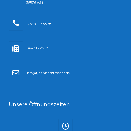
35576 Wetzlar
O6441 - 45878
06441 - 42106
info(at)zahnarztroeder.de
Unsere Öffnungszeiten