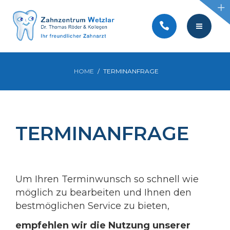
BEHANDLUNGEN
SERVICE
KONTAKT
TEAM
HOME
TERMINANFRAGE
AKTUELLES
PRAXIS
VIDEOS
BEHANDLUNGEN
TERMINANFRAGE
SERVICE
KONTAKT
Um Ihren Terminwunsch so schnell wie
AKTUELLES
möglich zu bearbeiten und Ihnen den
bestmöglichen Service zu bieten,
VIDEOS
empfehlen wir die Nutzung unserer