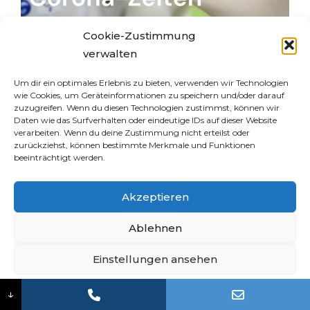
Cookie-Zustimmung
Zahnpflege in Corona
verwalten
Zeiten
Um dir ein optimales Erlebnis zu bieten, verwenden wir Technologien
wie Cookies, um Geräteinformationen zu speichern und/oder darauf
Sehr geehrte Patientin, sehr geehrter
zuzugreifen. Wenn du diesen Technologien zustimmst, können wir
Patient,
Daten wie das Surfverhalten oder eindeutige IDs auf dieser Website
verarbeiten. Wenn du deine Zustimmung nicht erteilst oder
bei uns in der Zahnarztpraxis Dr. Röder &
zurückziehst, können bestimmte Merkmale und Funktionen
beeinträchtigt werden.
Kollegen haben die Gesundheit, Sicherheit
und das Wohlergehen unserer Patienten,
Akzeptieren
Mitarbeiter und der Gesellschaft oberste
Priorität.
Ablehnen
Als Gesundheitsdienstleister möchten wir
Einstellungen ansehen
Ihnen versichern…
—–>
weiterlesen
Cookie-Richtlinie
Datenschutz
Impressum
↓