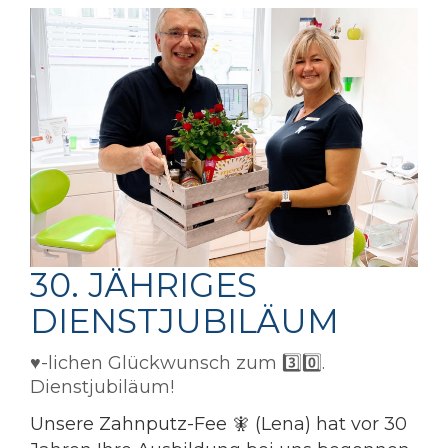
30. JÄHRIGES
DIENSTJUBILÄUM
♥️-lichen Glückwunsch zum 3️⃣0️⃣.
Dienstjubiläum!
Unsere Zahnputz-Fee 🧚 (Lena) hat vor 30