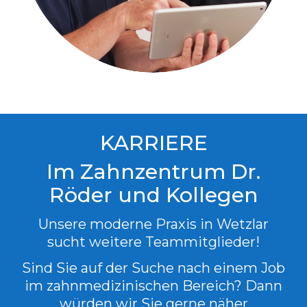
KARRIERE
Im Zahnzentrum Dr.
Röder und Kollegen
Unsere moderne Praxis in Wetzlar
sucht weitere Teammitglieder!
Sind Sie auf der Suche nach einem Job
im zahnmedizinischen Bereich? Dann
würden wir Sie gerne näher