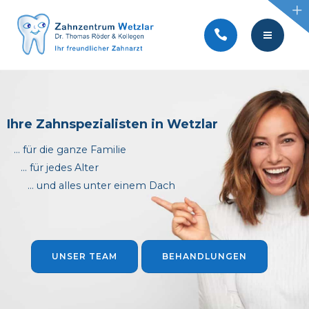
BEHANDLUNGEN
SERVICE
KONTAKT
TEAM
AKTUELLES
PRAXIS
Ihre Zahnspezialisten in Wetzlar
… für die ganze Familie
VIDEOS
BEHANDLUNGEN
… für jedes Alter
… und alles unter einem Dach
SERVICE
KONTAKT
AKTUELLES
UNSER TEAM
BEHANDLUNGEN
VIDEOS