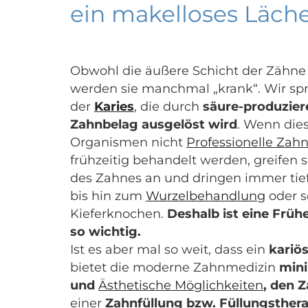
ein makelloses Läche
Obwohl die äußere Schicht der Zähne h
werden sie manchmal „krank“. Wir sp
der
Karies
, die durch
säure-produzier
Zahnbelag ausgelöst wird
. Wenn di
Organismen nicht
Professionelle Zah
frühzeitig behandelt werden, greifen s
des Zahnes an und dringen immer tief
bis hin zum
Wurzelbehandlung
oder s
Kieferknochen.
Deshalb ist eine Frü
so wichtig.
Ist es aber mal so weit, dass ein
kariös
bietet die moderne Zahnmedizin
mini
und
Ästhetische Möglichkeiten
, den Z
einer
Zahnfüllung bzw. Füllungsthera