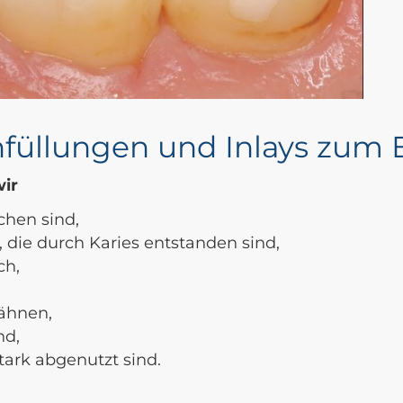
llungen und Inlays zum E
wir
chen sind,
 die durch Karies entstanden sind,
ch,
ähnen,
nd,
tark abgenutzt sind.