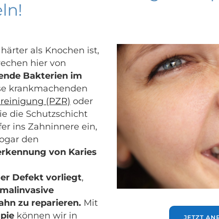
ln!
ärter als Knochen ist,
rechen hier von
ende Bakterien im
ese krankmachenden
nreinigung (PZR)
oder
ie die Schutzschicht
er ins Zahninnere ein,
ogar den
herkennung von Karies
er Defekt vorliegt
,
malinvasive
ahn zu reparieren.
Mit
pie
können wir in
JETZT AN