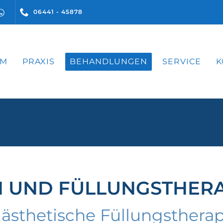
06441 - 45878
AM
PRAXIS
BEHANDLUNGEN
SERVICE
K
 UND FÜLLUNGSTHERA
ästhetische Füllungstherapi