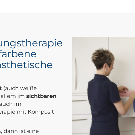
lungstherapie
farbene
ästhetische
it
(auch weiße
 allem im
sichtbaren
 auch im
herapie mit Komposit
 dann ist eine