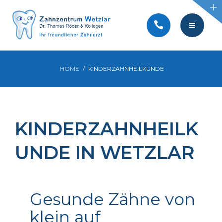
BEHANDLUNGEN
SERVICE
KONTAKT
TEAM
HOME
KINDERZAHNHEILKUNDE
AKTUELLES
PRAXIS
VIDEOS
BEHANDLUNGEN
KINDERZAHNHEILK
SERVICE
UNDE IN WETZLAR
KONTAKT
AKTUELLES
Gesunde Zähne von
VIDEOS
klein auf