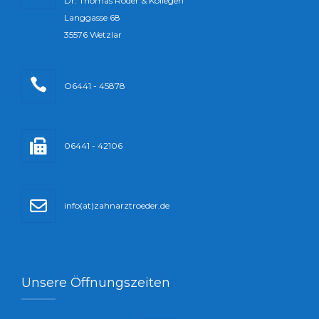
Dr. Thomas Röder & Kollegen
Langgasse 68
35576 Wetzlar
O6441 - 45878
06441 - 42106
info(at)zahnarztroeder.de
Unsere Öffnungszeiten