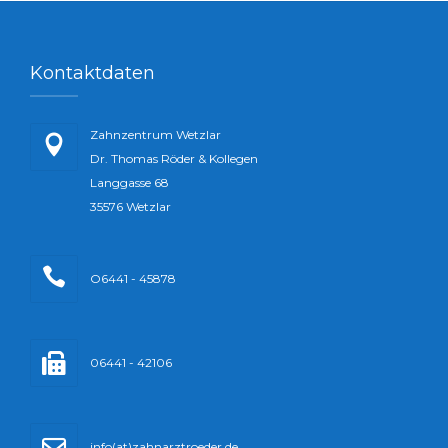
Kontaktdaten
Zahnzentrum Wetzlar
Dr. Thomas Röder & Kollegen
Langgasse 68
35576 Wetzlar
O6441 - 45878
06441 - 42106
info(at)zahnarztroeder.de