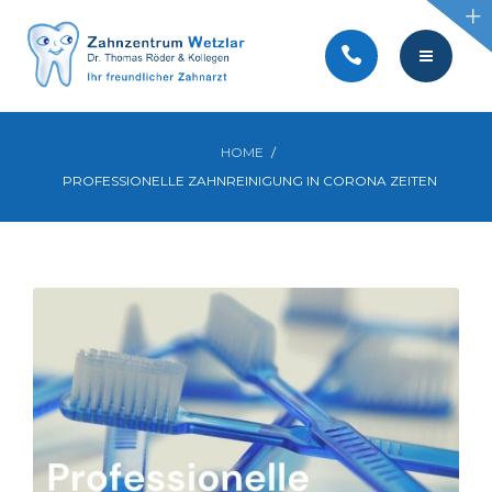
BEHANDLUNGEN
SERVICE
KONTAKT
TEAM
HOME
PROFESSIONELLE ZAHNREINIGUNG IN CORONA ZEITEN
AKTUELLES
PRAXIS
VIDEOS
BEHANDLUNGEN
SERVICE
KONTAKT
AKTUELLES
VIDEOS