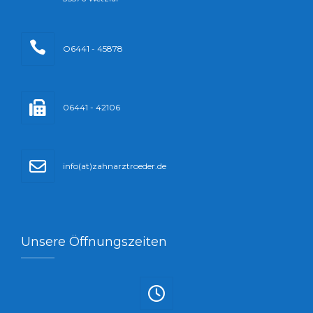
O6441 - 45878
06441 - 42106
info(at)zahnarztroeder.de
Unsere Öffnungszeiten